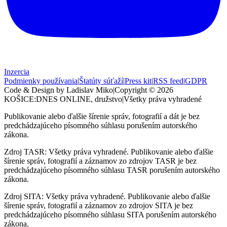
Inzercia
Podmienky používania
|
Štatúty súťaží
|
Press kit
|
RSS feed
|
GDPR
Code & Design by Ladislav Miko
|
Copyright © 2026
KOŠICE:DNES
ONLINE, družstvo
|
Všetky práva vyhradené
Publikovanie alebo ďalšie šírenie správ, fotografií a dát je bez
predchádzajúceho písomného súhlasu porušením autorského
zákona.
Zdroj TASR: Všetky práva vyhradené. Publikovanie alebo ďalšie
šírenie správ, fotografií a záznamov zo zdrojov TASR je bez
predchádzajúceho písomného súhlasu TASR porušením autorského
zákona.
Zdroj SITA: Všetky práva vyhradené. Publikovanie alebo ďalšie
šírenie správ, fotografií a záznamov zo zdrojov SITA je bez
predchádzajúceho písomného súhlasu SITA porušením autorského
zákona.