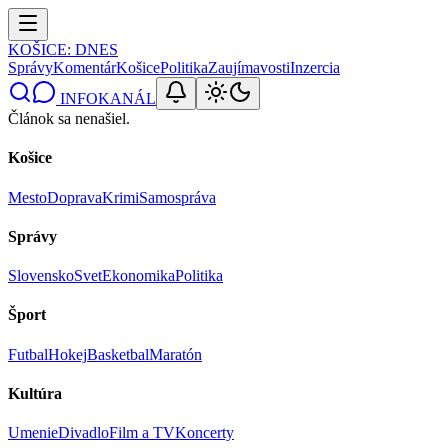
KOŠICE
: DNES
Správy
Komentár
Košice
Politika
Zaujímavosti
Inzercia
INFOKANÁL
Článok sa nenašiel.
Košice
Mesto
Doprava
Krimi
Samospráva
Správy
Slovensko
Svet
Ekonomika
Politika
Šport
Futbal
Hokej
Basketbal
Maratón
Kultúra
Umenie
Divadlo
Film a TV
Koncerty