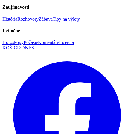
Zaujímavosti
História
Rozhovory
Zábava
Tipy na výlety
Užitočné
Horoskopy
Počasie
Komentáre
Inzercia
KOŠICE
:
DNES