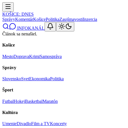
KOŠICE
: DNES
Správy
Komentár
Košice
Politika
Zaujímavosti
Inzercia
INFOKANÁL
Článok sa nenašiel.
Košice
Mesto
Doprava
Krimi
Samospráva
Správy
Slovensko
Svet
Ekonomika
Politika
Šport
Futbal
Hokej
Basketbal
Maratón
Kultúra
Umenie
Divadlo
Film a TV
Koncerty