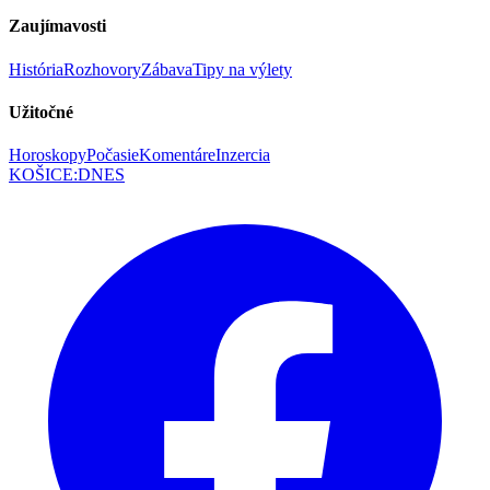
Zaujímavosti
História
Rozhovory
Zábava
Tipy na výlety
Užitočné
Horoskopy
Počasie
Komentáre
Inzercia
KOŠICE
:
DNES