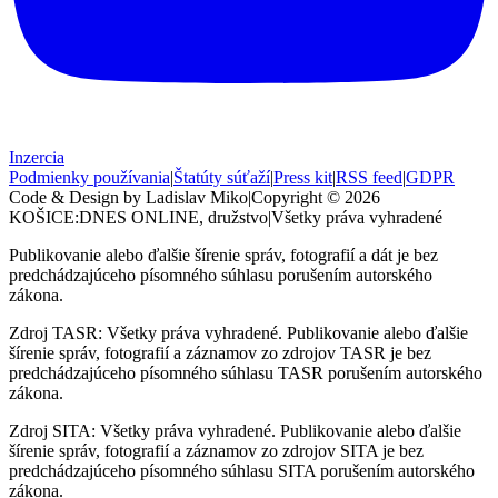
Inzercia
Podmienky používania
|
Štatúty súťaží
|
Press kit
|
RSS feed
|
GDPR
Code & Design by Ladislav Miko
|
Copyright © 2026
KOŠICE:DNES
ONLINE, družstvo
|
Všetky práva vyhradené
Publikovanie alebo ďalšie šírenie správ, fotografií a dát je bez
predchádzajúceho písomného súhlasu porušením autorského
zákona.
Zdroj TASR: Všetky práva vyhradené. Publikovanie alebo ďalšie
šírenie správ, fotografií a záznamov zo zdrojov TASR je bez
predchádzajúceho písomného súhlasu TASR porušením autorského
zákona.
Zdroj SITA: Všetky práva vyhradené. Publikovanie alebo ďalšie
šírenie správ, fotografií a záznamov zo zdrojov SITA je bez
predchádzajúceho písomného súhlasu SITA porušením autorského
zákona.