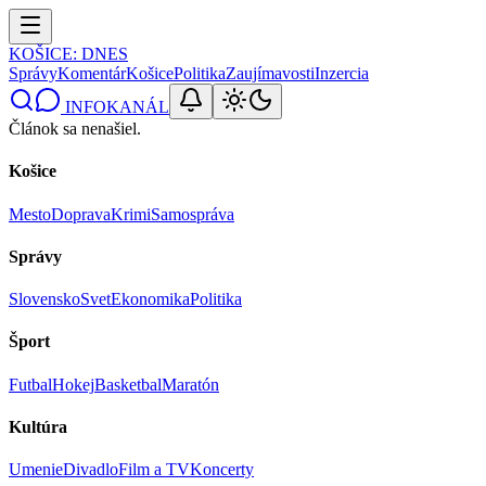
KOŠICE
: DNES
Správy
Komentár
Košice
Politika
Zaujímavosti
Inzercia
INFOKANÁL
Článok sa nenašiel.
Košice
Mesto
Doprava
Krimi
Samospráva
Správy
Slovensko
Svet
Ekonomika
Politika
Šport
Futbal
Hokej
Basketbal
Maratón
Kultúra
Umenie
Divadlo
Film a TV
Koncerty