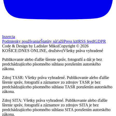
Inzercia
Podmienky používania
|
Štatúty súťaží
|
Press kit
|
RSS feed
|
GDPR
Code & Design by Ladislav Miko
|
Copyright © 2026
KOŠICE:DNES
ONLINE, družstvo
|
Všetky práva vyhradené
Publikovanie alebo ďalšie šírenie správ, fotografií a dát je bez
predchádzajúceho písomného súhlasu porušením autorského
zákona.
Zdroj TASR: Všetky práva vyhradené. Publikovanie alebo ďalšie
šírenie správ, fotografií a záznamov zo zdrojov TASR je bez
predchádzajúceho písomného súhlasu TASR porušením autorského
zákona.
Zdroj SITA: Všetky práva vyhradené. Publikovanie alebo ďalšie
šírenie správ, fotografií a záznamov zo zdrojov SITA je bez
predchádzajúceho písomného súhlasu SITA porušením autorského
zákona.