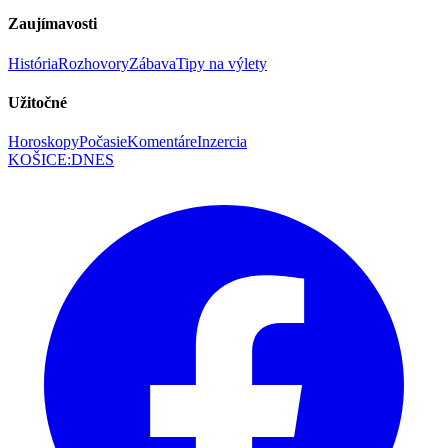
Zaujímavosti
História
Rozhovory
Zábava
Tipy na výlety
Užitočné
Horoskopy
Počasie
Komentáre
Inzercia
KOŠICE
:
DNES