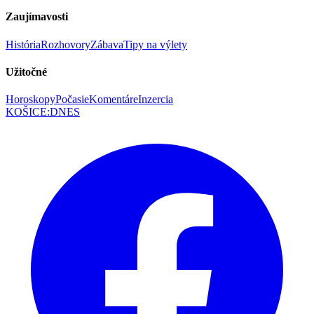
Zaujímavosti
História
Rozhovory
Zábava
Tipy na výlety
Užitočné
Horoskopy
Počasie
Komentáre
Inzercia
KOŠICE
:
DNES