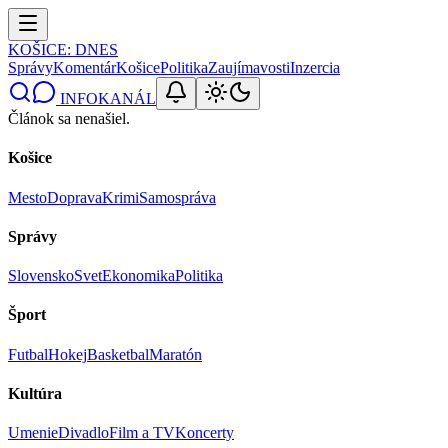
KOŠICE
: DNES
Správy
Komentár
Košice
Politika
Zaujímavosti
Inzercia
INFOKANÁL
Článok sa nenašiel.
Košice
Mesto
Doprava
Krimi
Samospráva
Správy
Slovensko
Svet
Ekonomika
Politika
Šport
Futbal
Hokej
Basketbal
Maratón
Kultúra
Umenie
Divadlo
Film a TV
Koncerty