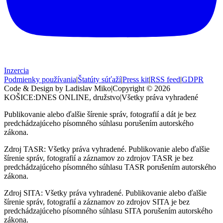
Inzercia
Podmienky používania
|
Štatúty súťaží
|
Press kit
|
RSS feed
|
GDPR
Code & Design by Ladislav Miko
|
Copyright © 2026
KOŠICE:DNES
ONLINE, družstvo
|
Všetky práva vyhradené
Publikovanie alebo ďalšie šírenie správ, fotografií a dát je bez
predchádzajúceho písomného súhlasu porušením autorského
zákona.
Zdroj TASR: Všetky práva vyhradené. Publikovanie alebo ďalšie
šírenie správ, fotografií a záznamov zo zdrojov TASR je bez
predchádzajúceho písomného súhlasu TASR porušením autorského
zákona.
Zdroj SITA: Všetky práva vyhradené. Publikovanie alebo ďalšie
šírenie správ, fotografií a záznamov zo zdrojov SITA je bez
predchádzajúceho písomného súhlasu SITA porušením autorského
zákona.