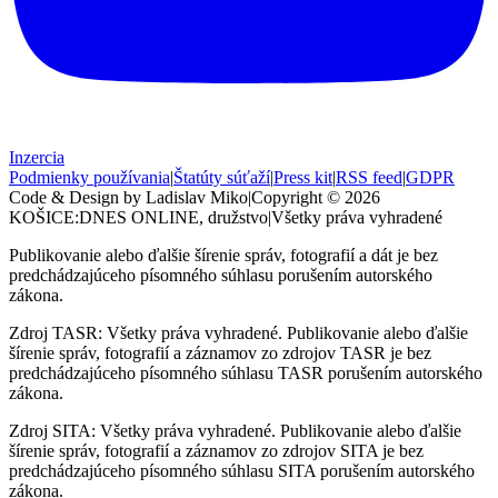
Inzercia
Podmienky používania
|
Štatúty súťaží
|
Press kit
|
RSS feed
|
GDPR
Code & Design by Ladislav Miko
|
Copyright © 2026
KOŠICE:DNES
ONLINE, družstvo
|
Všetky práva vyhradené
Publikovanie alebo ďalšie šírenie správ, fotografií a dát je bez
predchádzajúceho písomného súhlasu porušením autorského
zákona.
Zdroj TASR: Všetky práva vyhradené. Publikovanie alebo ďalšie
šírenie správ, fotografií a záznamov zo zdrojov TASR je bez
predchádzajúceho písomného súhlasu TASR porušením autorského
zákona.
Zdroj SITA: Všetky práva vyhradené. Publikovanie alebo ďalšie
šírenie správ, fotografií a záznamov zo zdrojov SITA je bez
predchádzajúceho písomného súhlasu SITA porušením autorského
zákona.