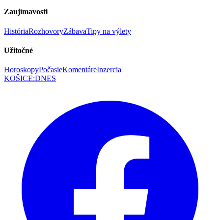
Zaujímavosti
História
Rozhovory
Zábava
Tipy na výlety
Užitočné
Horoskopy
Počasie
Komentáre
Inzercia
KOŠICE
:
DNES