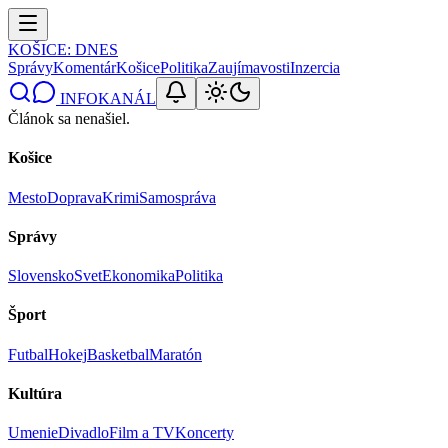
KOŠICE
: DNES
Správy
Komentár
Košice
Politika
Zaujímavosti
Inzercia
INFOKANÁL
Článok sa nenašiel.
Košice
Mesto
Doprava
Krimi
Samospráva
Správy
Slovensko
Svet
Ekonomika
Politika
Šport
Futbal
Hokej
Basketbal
Maratón
Kultúra
Umenie
Divadlo
Film a TV
Koncerty