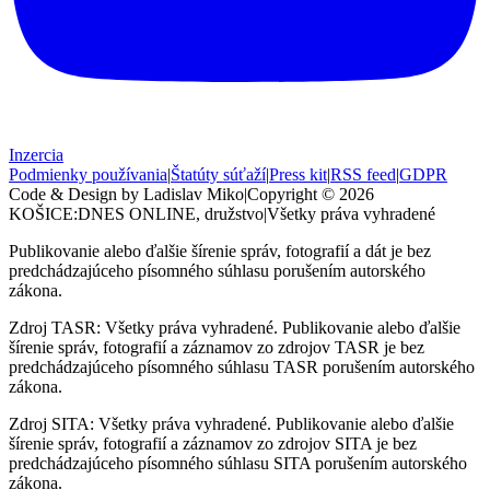
Inzercia
Podmienky používania
|
Štatúty súťaží
|
Press kit
|
RSS feed
|
GDPR
Code & Design by Ladislav Miko
|
Copyright © 2026
KOŠICE:DNES
ONLINE, družstvo
|
Všetky práva vyhradené
Publikovanie alebo ďalšie šírenie správ, fotografií a dát je bez
predchádzajúceho písomného súhlasu porušením autorského
zákona.
Zdroj TASR: Všetky práva vyhradené. Publikovanie alebo ďalšie
šírenie správ, fotografií a záznamov zo zdrojov TASR je bez
predchádzajúceho písomného súhlasu TASR porušením autorského
zákona.
Zdroj SITA: Všetky práva vyhradené. Publikovanie alebo ďalšie
šírenie správ, fotografií a záznamov zo zdrojov SITA je bez
predchádzajúceho písomného súhlasu SITA porušením autorského
zákona.