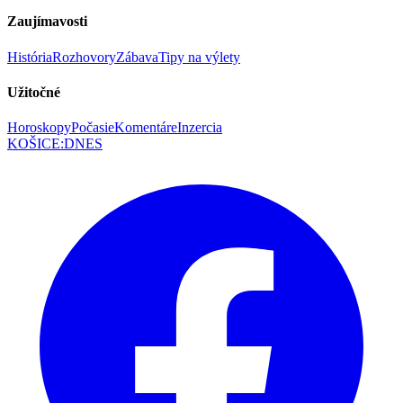
Zaujímavosti
História
Rozhovory
Zábava
Tipy na výlety
Užitočné
Horoskopy
Počasie
Komentáre
Inzercia
KOŠICE
:
DNES