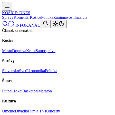
KOŠICE
: DNES
Správy
Komentár
Košice
Politika
Zaujímavosti
Inzercia
INFOKANÁL
Článok sa nenašiel.
Košice
Mesto
Doprava
Krimi
Samospráva
Správy
Slovensko
Svet
Ekonomika
Politika
Šport
Futbal
Hokej
Basketbal
Maratón
Kultúra
Umenie
Divadlo
Film a TV
Koncerty