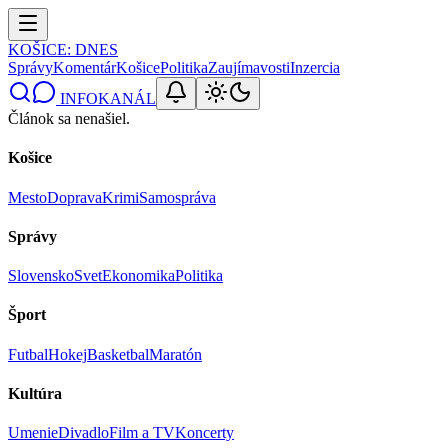
KOŠICE
: DNES
Správy
Komentár
Košice
Politika
Zaujímavosti
Inzercia
INFOKANÁL
Článok sa nenašiel.
Košice
Mesto
Doprava
Krimi
Samospráva
Správy
Slovensko
Svet
Ekonomika
Politika
Šport
Futbal
Hokej
Basketbal
Maratón
Kultúra
Umenie
Divadlo
Film a TV
Koncerty