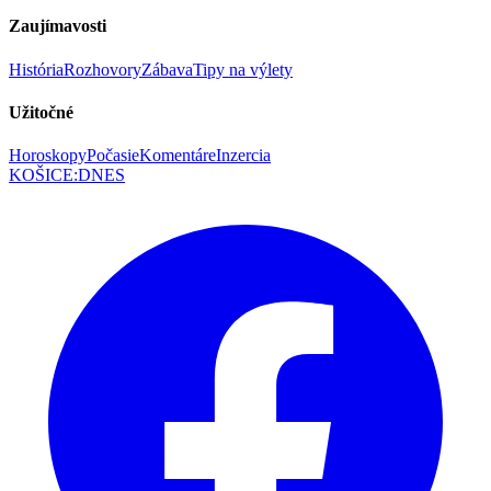
Zaujímavosti
História
Rozhovory
Zábava
Tipy na výlety
Užitočné
Horoskopy
Počasie
Komentáre
Inzercia
KOŠICE
:
DNES