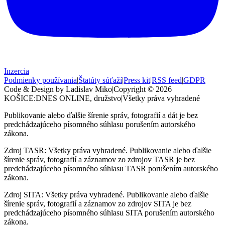
Inzercia
Podmienky používania
|
Štatúty súťaží
|
Press kit
|
RSS feed
|
GDPR
Code & Design by Ladislav Miko
|
Copyright © 2026
KOŠICE:DNES
ONLINE, družstvo
|
Všetky práva vyhradené
Publikovanie alebo ďalšie šírenie správ, fotografií a dát je bez
predchádzajúceho písomného súhlasu porušením autorského
zákona.
Zdroj TASR: Všetky práva vyhradené. Publikovanie alebo ďalšie
šírenie správ, fotografií a záznamov zo zdrojov TASR je bez
predchádzajúceho písomného súhlasu TASR porušením autorského
zákona.
Zdroj SITA: Všetky práva vyhradené. Publikovanie alebo ďalšie
šírenie správ, fotografií a záznamov zo zdrojov SITA je bez
predchádzajúceho písomného súhlasu SITA porušením autorského
zákona.