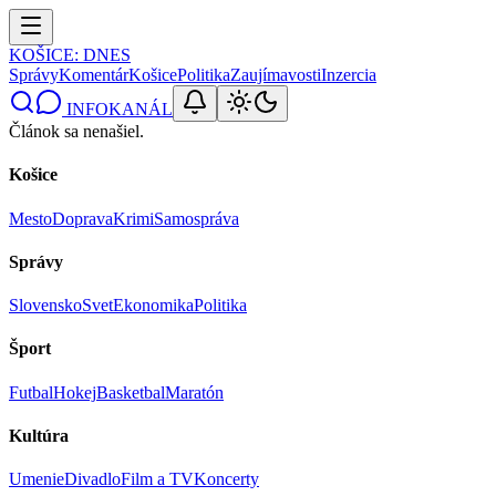
KOŠICE
: DNES
Správy
Komentár
Košice
Politika
Zaujímavosti
Inzercia
INFOKANÁL
Článok sa nenašiel.
Košice
Mesto
Doprava
Krimi
Samospráva
Správy
Slovensko
Svet
Ekonomika
Politika
Šport
Futbal
Hokej
Basketbal
Maratón
Kultúra
Umenie
Divadlo
Film a TV
Koncerty