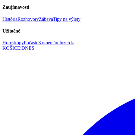
Zaujímavosti
História
Rozhovory
Zábava
Tipy na výlety
Užitočné
Horoskopy
Počasie
Komentáre
Inzercia
KOŠICE
:
DNES