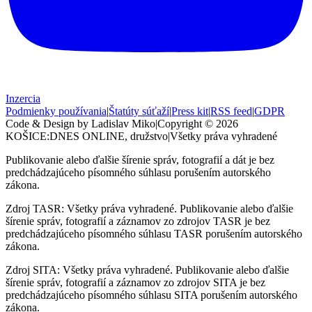
Inzercia
Podmienky používania
|
Štatúty súťaží
|
Press kit
|
RSS feed
|
GDPR
Code & Design by Ladislav Miko
|
Copyright © 2026
KOŠICE:DNES
ONLINE, družstvo
|
Všetky práva vyhradené
Publikovanie alebo ďalšie šírenie správ, fotografií a dát je bez
predchádzajúceho písomného súhlasu porušením autorského
zákona.
Zdroj TASR: Všetky práva vyhradené. Publikovanie alebo ďalšie
šírenie správ, fotografií a záznamov zo zdrojov TASR je bez
predchádzajúceho písomného súhlasu TASR porušením autorského
zákona.
Zdroj SITA: Všetky práva vyhradené. Publikovanie alebo ďalšie
šírenie správ, fotografií a záznamov zo zdrojov SITA je bez
predchádzajúceho písomného súhlasu SITA porušením autorského
zákona.