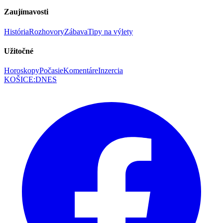
Zaujímavosti
História
Rozhovory
Zábava
Tipy na výlety
Užitočné
Horoskopy
Počasie
Komentáre
Inzercia
KOŠICE
:
DNES