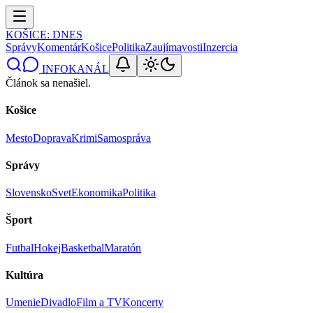
KOŠICE
: DNES
Správy
Komentár
Košice
Politika
Zaujímavosti
Inzercia
INFOKANÁL
Článok sa nenašiel.
Košice
Mesto
Doprava
Krimi
Samospráva
Správy
Slovensko
Svet
Ekonomika
Politika
Šport
Futbal
Hokej
Basketbal
Maratón
Kultúra
Umenie
Divadlo
Film a TV
Koncerty