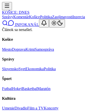
KOŠICE
: DNES
Správy
Komentár
Košice
Politika
Zaujímavosti
Inzercia
INFOKANÁL
Článok sa nenašiel.
Košice
Mesto
Doprava
Krimi
Samospráva
Správy
Slovensko
Svet
Ekonomika
Politika
Šport
Futbal
Hokej
Basketbal
Maratón
Kultúra
Umenie
Divadlo
Film a TV
Koncerty