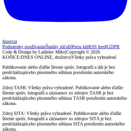
Inzercia
Podmienky používania
|
Štatúty súťaží
|
Press kit
|
RSS feed
|
GDPR
Code & Design by Ladislav Miko
|
Copyright © 2026
KOŠICE:DNES
ONLINE, družstvo
|
Všetky práva vyhradené
Publikovanie alebo ďalšie šírenie správ, fotografií a dát je bez
predchádzajúceho písomného súhlasu porušením autorského
zákona.
Zdroj TASR: Všetky práva vyhradené. Publikovanie alebo ďalšie
šírenie správ, fotografií a záznamov zo zdrojov TASR je bez
predchádzajúceho písomného súhlasu TASR porušením autorského
zákona.
Zdroj SITA: Všetky práva vyhradené. Publikovanie alebo ďalšie
šírenie správ, fotografií a záznamov zo zdrojov SITA je bez
predchádzajúceho písomného súhlasu SITA porušením autorského
zákona.