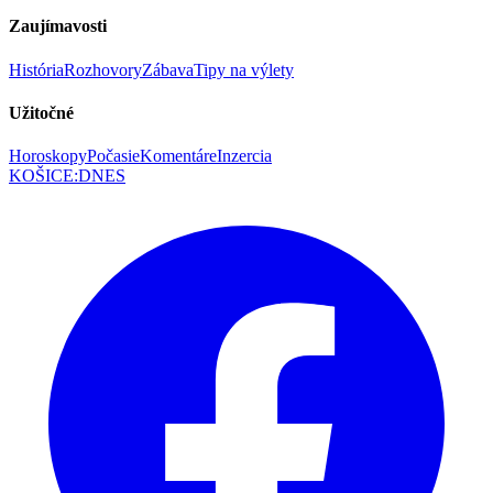
Zaujímavosti
História
Rozhovory
Zábava
Tipy na výlety
Užitočné
Horoskopy
Počasie
Komentáre
Inzercia
KOŠICE
:
DNES