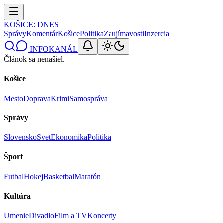
KOŠICE
: DNES
Správy
Komentár
Košice
Politika
Zaujímavosti
Inzercia
INFOKANÁL
Článok sa nenašiel.
Košice
Mesto
Doprava
Krimi
Samospráva
Správy
Slovensko
Svet
Ekonomika
Politika
Šport
Futbal
Hokej
Basketbal
Maratón
Kultúra
Umenie
Divadlo
Film a TV
Koncerty