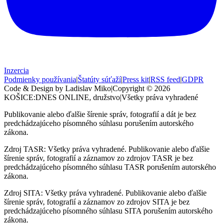
Inzercia
Podmienky používania
|
Štatúty súťaží
|
Press kit
|
RSS feed
|
GDPR
Code & Design by Ladislav Miko
|
Copyright © 2026
KOŠICE:DNES
ONLINE, družstvo
|
Všetky práva vyhradené
Publikovanie alebo ďalšie šírenie správ, fotografií a dát je bez
predchádzajúceho písomného súhlasu porušením autorského
zákona.
Zdroj TASR: Všetky práva vyhradené. Publikovanie alebo ďalšie
šírenie správ, fotografií a záznamov zo zdrojov TASR je bez
predchádzajúceho písomného súhlasu TASR porušením autorského
zákona.
Zdroj SITA: Všetky práva vyhradené. Publikovanie alebo ďalšie
šírenie správ, fotografií a záznamov zo zdrojov SITA je bez
predchádzajúceho písomného súhlasu SITA porušením autorského
zákona.