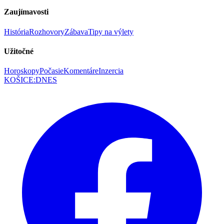
Zaujímavosti
História
Rozhovory
Zábava
Tipy na výlety
Užitočné
Horoskopy
Počasie
Komentáre
Inzercia
KOŠICE
:
DNES