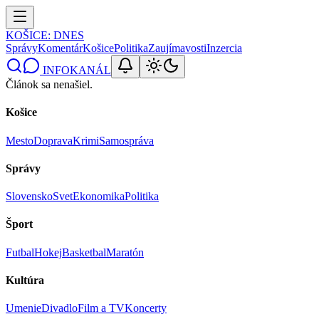
KOŠICE
: DNES
Správy
Komentár
Košice
Politika
Zaujímavosti
Inzercia
INFOKANÁL
Článok sa nenašiel.
Košice
Mesto
Doprava
Krimi
Samospráva
Správy
Slovensko
Svet
Ekonomika
Politika
Šport
Futbal
Hokej
Basketbal
Maratón
Kultúra
Umenie
Divadlo
Film a TV
Koncerty