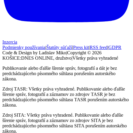
Inzercia
Podmienky používania
|
Štatúty súťaží
|
Press kit
|
RSS feed
|
GDPR
Code & Design by Ladislav Miko
|
Copyright © 2026
KOŠICE:DNES
ONLINE, družstvo
|
Všetky práva vyhradené
Publikovanie alebo ďalšie šírenie správ, fotografií a dát je bez
predchádzajúceho písomného súhlasu porušením autorského
zákona.
Zdroj TASR: Všetky práva vyhradené. Publikovanie alebo ďalšie
šírenie správ, fotografií a záznamov zo zdrojov TASR je bez
predchádzajúceho písomného súhlasu TASR porušením autorského
zákona.
Zdroj SITA: Všetky práva vyhradené. Publikovanie alebo ďalšie
šírenie správ, fotografií a záznamov zo zdrojov SITA je bez
predchádzajúceho písomného súhlasu SITA porušením autorského
zákona.