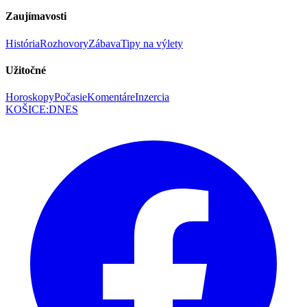
Zaujímavosti
História
Rozhovory
Zábava
Tipy na výlety
Užitočné
Horoskopy
Počasie
Komentáre
Inzercia
KOŠICE
:
DNES