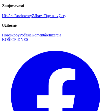
Zaujímavosti
História
Rozhovory
Zábava
Tipy na výlety
Užitočné
Horoskopy
Počasie
Komentáre
Inzercia
KOŠICE
:
DNES