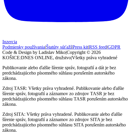
Inzercia
Podmienky používania
|
Štatúty súťaží
|
Press kit
|
RSS feed
|
GDPR
Code & Design by Ladislav Miko
|
Copyright © 2026
KOŠICE:DNES
ONLINE, družstvo
|
Všetky práva vyhradené
Publikovanie alebo ďalšie šírenie správ, fotografií a dát je bez
predchádzajúceho písomného súhlasu porušením autorského
zákona.
Zdroj TASR: Všetky práva vyhradené. Publikovanie alebo ďalšie
šírenie správ, fotografií a záznamov zo zdrojov TASR je bez
predchádzajúceho písomného súhlasu TASR porušením autorského
zákona.
Zdroj SITA: Všetky práva vyhradené. Publikovanie alebo ďalšie
šírenie správ, fotografií a záznamov zo zdrojov SITA je bez
predchádzajúceho písomného súhlasu SITA porušením autorského
zákona.