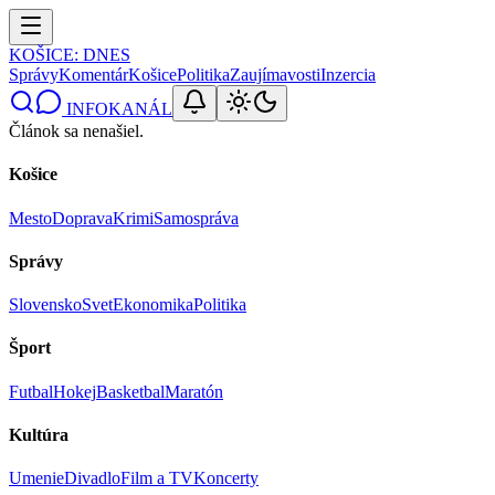
KOŠICE
: DNES
Správy
Komentár
Košice
Politika
Zaujímavosti
Inzercia
INFOKANÁL
Článok sa nenašiel.
Košice
Mesto
Doprava
Krimi
Samospráva
Správy
Slovensko
Svet
Ekonomika
Politika
Šport
Futbal
Hokej
Basketbal
Maratón
Kultúra
Umenie
Divadlo
Film a TV
Koncerty