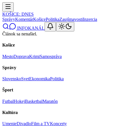
KOŠICE
: DNES
Správy
Komentár
Košice
Politika
Zaujímavosti
Inzercia
INFOKANÁL
Článok sa nenašiel.
Košice
Mesto
Doprava
Krimi
Samospráva
Správy
Slovensko
Svet
Ekonomika
Politika
Šport
Futbal
Hokej
Basketbal
Maratón
Kultúra
Umenie
Divadlo
Film a TV
Koncerty