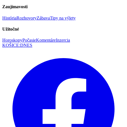
Zaujímavosti
História
Rozhovory
Zábava
Tipy na výlety
Užitočné
Horoskopy
Počasie
Komentáre
Inzercia
KOŠICE
:
DNES