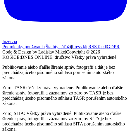
Inzercia
Podmienky používania
|
Štatúty súťaží
|
Press kit
|
RSS feed
|
GDPR
Code & Design by Ladislav Miko
|
Copyright © 2026
KOŠICE:DNES
ONLINE, družstvo
|
Všetky práva vyhradené
Publikovanie alebo ďalšie šírenie správ, fotografií a dát je bez
predchádzajúceho písomného súhlasu porušením autorského
zákona.
Zdroj TASR: Všetky práva vyhradené. Publikovanie alebo ďalšie
šírenie správ, fotografií a záznamov zo zdrojov TASR je bez
predchádzajúceho písomného súhlasu TASR porušením autorského
zákona.
Zdroj SITA: Všetky práva vyhradené. Publikovanie alebo ďalšie
šírenie správ, fotografií a záznamov zo zdrojov SITA je bez
predchádzajúceho písomného súhlasu SITA porušením autorského
zákona.