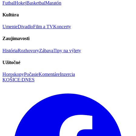
Futbal
Hokej
Basketbal
Maratón
Kultúra
Umenie
Divadlo
Film a TV
Koncerty
Zaujímavosti
História
Rozhovory
Zábava
Tipy na výlety
Užitočné
Horoskopy
Počasie
Komentáre
Inzercia
KOŠICE
:
DNES