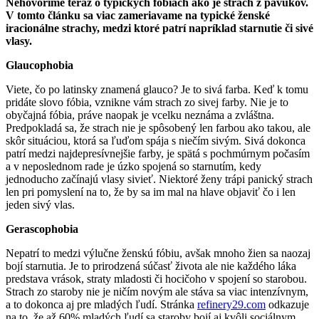
Nehovoríme teraz o typických fóbiách ako je strach z pavúkov.
V tomto článku sa viac zameriavame na typické ženské
iracionálne strachy, medzi ktoré patrí napríklad starnutie či sivé
vlasy.
Glaucophobia
Viete, čo po latinsky znamená glauco? Je to sivá farba. Keď k tomu
pridáte slovo fóbia, vznikne vám strach zo sivej farby. Nie je to
obyčajná fóbia, práve naopak je vcelku neznáma a zvláštna.
Predpokladá sa, že strach nie je spôsobený len farbou ako takou, ale
skôr situáciou, ktorá sa ľuďom spája s niečím sivým. Sivá dokonca
patrí medzi najdepresívnejšie farby, je spätá s pochmúrnym počasím
a v neposlednom rade je úzko spojená so starnutím, kedy
jednoducho začínajú vlasy sivieť. Niektoré ženy trápi panický strach
len pri pomyslení na to, že by sa im mal na hlave objaviť čo i len
jeden sivý vlas.
Gerascophobia
Nepatrí to medzi výlučne ženskú fóbiu, avšak mnoho žien sa naozaj
bojí starnutia. Je to prirodzená súčasť života ale nie každého láka
predstava vrások, straty mladosti či hocičoho v spojení so starobou.
Strach zo staroby nie je ničím novým ale stáva sa viac intenzívnym,
a to dokonca aj pre mladých ľudí. Stránka
refinery29.com
odkazuje
na to, že až 60% mladých ľudí sa staroby bojí aj kvôli sociálnym