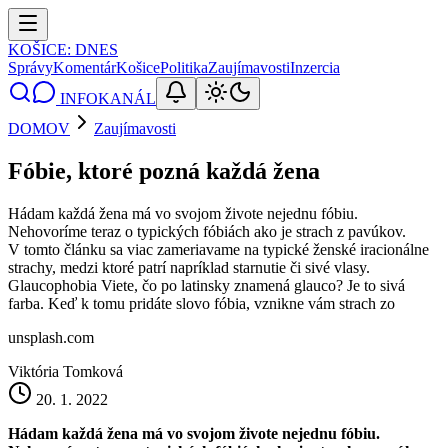
KOŠICE
: DNES
Správy
Komentár
Košice
Politika
Zaujímavosti
Inzercia
INFOKANÁL
DOMOV
Zaujímavosti
Fóbie, ktoré pozná každá žena
Hádam každá žena má vo svojom živote nejednu fóbiu.
Nehovoríme teraz o typických fóbiách ako je strach z pavúkov.
V tomto článku sa viac zameriavame na typické ženské iracionálne
strachy, medzi ktoré patrí napríklad starnutie či sivé vlasy.
Glaucophobia Viete, čo po latinsky znamená glauco? Je to sivá
farba. Keď k tomu pridáte slovo fóbia, vznikne vám strach zo
unsplash.com
Viktória Tomková
20. 1. 2022
Hádam každá žena má vo svojom živote nejednu fóbiu.