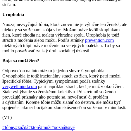
sieťam.
Urophobia
Naozaj nezvyčajná fóbia, ktorá znovu nie je výlučne len ženská, ale
niekedy sa so ženami spája viac. Možno práve kvôli skupinkám
žien, ktoré chodia na toaletu výhradne spolu. Urophobia je totiž
strach z močenia alebo moču. Podľa stránky
prevention.com
niektorých trápi práve močenie na verejných toaletách. To by sa
mohlo považovať za istý druh sociálnej úzkosti.
Boja sa muži žien?
Odpoveďou na túto otázku je jedno slovo: Gynophobia.
Gynophobia je totiž iracionálny strach zo žien, ktorý patrí medzi
špecifické fóbie. Typickými symptómami podľa stránky
verywellmind.com
patrí napríklad strach, keď je muž v okolí žien.
Stále vyhýbanie sa ženskému kolektívu. Pri stretnutí so ženou
prevažujú príznaky ako potenie sa, nevoľnosť či problém
s dýchaním. Korene fóbie môžu siahať do detstva, ale môžu byť
spojené s takmer hocijakou zlou skúsenosťou so ženou v minulosti.
(VT)
#
fóbie,
#
každá
#
ktoré
#
muži
#
pozná
#
sivé