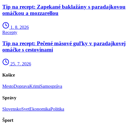
Tip na recept: Zapekané baklažány s paradajkovou
omáčkou a mozzarellou
1. 8. 2026
Recepty
Tip na recept: Pečené mäsové guľky v paradajkovej
omáčke s cestovinami
25. 7. 2026
Košice
Mesto
Doprava
Krimi
Samospráva
Správy
Slovensko
Svet
Ekonomika
Politika
Šport