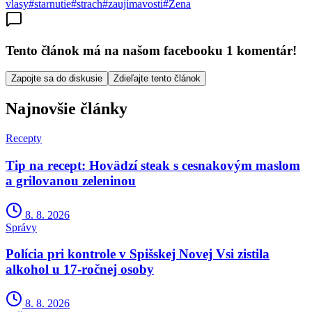
vlasy
#
starnutie
#
strach
#
zaujímavosti
#
Žena
Tento článok má na našom facebooku 1 komentár!
Zapojte sa do diskusie
Zdieľajte tento článok
Najnovšie články
Recepty
Tip na recept: Hovädzí steak s cesnakovým maslom
a grilovanou zeleninou
8. 8. 2026
Správy
Polícia pri kontrole v Spišskej Novej Vsi zistila
alkohol u 17-ročnej osoby
8. 8. 2026