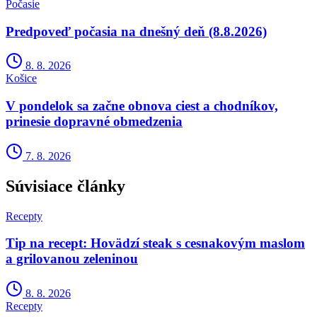
Počasie
Predpoveď počasia na dnešný deň (8.8.2026)
8. 8. 2026
Košice
V pondelok sa začne obnova ciest a chodníkov,
prinesie dopravné obmedzenia
7. 8. 2026
Súvisiace články
Recepty
Tip na recept: Hovädzí steak s cesnakovým maslom
a grilovanou zeleninou
8. 8. 2026
Recepty