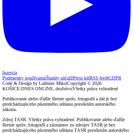
Inzercia
Podmienky používania
|
Štatúty súťaží
|
Press kit
|
RSS feed
|
GDPR
Code & Design by Ladislav Miko
|
Copyright © 2026
KOŠICE:DNES
ONLINE, družstvo
|
Všetky práva vyhradené
Publikovanie alebo ďalšie šírenie správ, fotografií a dát je bez
predchádzajúceho písomného súhlasu porušením autorského
zákona.
Zdroj TASR: Všetky práva vyhradené. Publikovanie alebo ďalšie
šírenie správ, fotografií a záznamov zo zdrojov TASR je bez
predchádzajúceho písomného súhlasu TASR porušením autorského