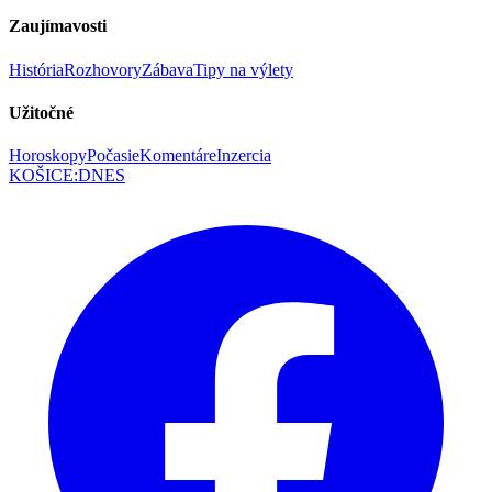
Zaujímavosti
História
Rozhovory
Zábava
Tipy na výlety
Užitočné
Horoskopy
Počasie
Komentáre
Inzercia
KOŠICE
:
DNES