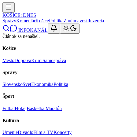
KOŠICE
: DNES
Správy
Komentár
Košice
Politika
Zaujímavosti
Inzercia
INFOKANÁL
Článok sa nenašiel.
Košice
Mesto
Doprava
Krimi
Samospráva
Správy
Slovensko
Svet
Ekonomika
Politika
Šport
Futbal
Hokej
Basketbal
Maratón
Kultúra
Umenie
Divadlo
Film a TV
Koncerty