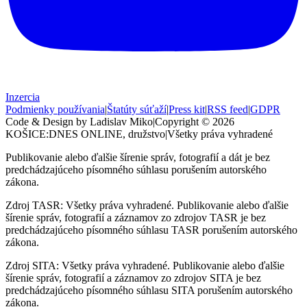
Inzercia
Podmienky používania
|
Štatúty súťaží
|
Press kit
|
RSS feed
|
GDPR
Code & Design by Ladislav Miko
|
Copyright © 2026
KOŠICE:DNES
ONLINE, družstvo
|
Všetky práva vyhradené
Publikovanie alebo ďalšie šírenie správ, fotografií a dát je bez
predchádzajúceho písomného súhlasu porušením autorského
zákona.
Zdroj TASR: Všetky práva vyhradené. Publikovanie alebo ďalšie
šírenie správ, fotografií a záznamov zo zdrojov TASR je bez
predchádzajúceho písomného súhlasu TASR porušením autorského
zákona.
Zdroj SITA: Všetky práva vyhradené. Publikovanie alebo ďalšie
šírenie správ, fotografií a záznamov zo zdrojov SITA je bez
predchádzajúceho písomného súhlasu SITA porušením autorského
zákona.