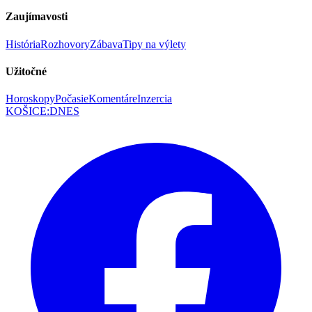
Zaujímavosti
História
Rozhovory
Zábava
Tipy na výlety
Užitočné
Horoskopy
Počasie
Komentáre
Inzercia
KOŠICE
:
DNES