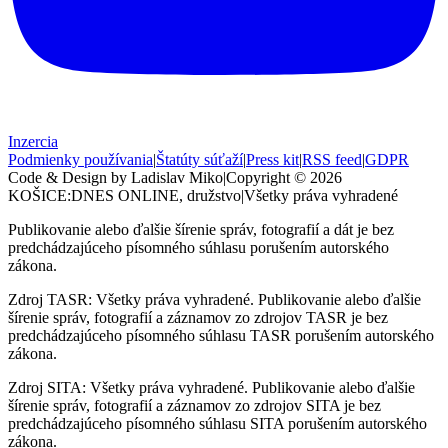
Inzercia
Podmienky používania
|
Štatúty súťaží
|
Press kit
|
RSS feed
|
GDPR
Code & Design by Ladislav Miko
|
Copyright © 2026
KOŠICE:DNES
ONLINE, družstvo
|
Všetky práva vyhradené
Publikovanie alebo ďalšie šírenie správ, fotografií a dát je bez
predchádzajúceho písomného súhlasu porušením autorského
zákona.
Zdroj TASR: Všetky práva vyhradené. Publikovanie alebo ďalšie
šírenie správ, fotografií a záznamov zo zdrojov TASR je bez
predchádzajúceho písomného súhlasu TASR porušením autorského
zákona.
Zdroj SITA: Všetky práva vyhradené. Publikovanie alebo ďalšie
šírenie správ, fotografií a záznamov zo zdrojov SITA je bez
predchádzajúceho písomného súhlasu SITA porušením autorského
zákona.