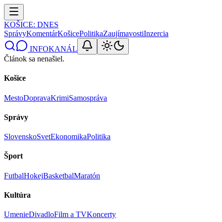
KOŠICE
: DNES
Správy
Komentár
Košice
Politika
Zaujímavosti
Inzercia
INFOKANÁL
Článok sa nenašiel.
Košice
Mesto
Doprava
Krimi
Samospráva
Správy
Slovensko
Svet
Ekonomika
Politika
Šport
Futbal
Hokej
Basketbal
Maratón
Kultúra
Umenie
Divadlo
Film a TV
Koncerty