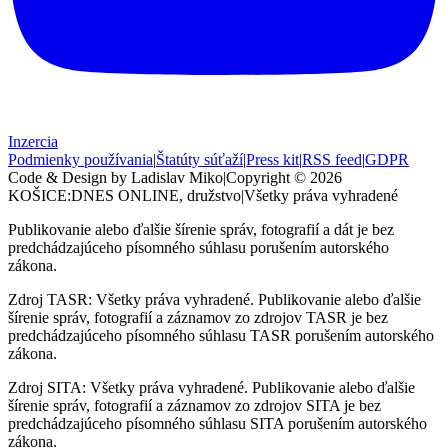
Inzercia
Podmienky používania
|
Štatúty súťaží
|
Press kit
|
RSS feed
|
GDPR
Code & Design by Ladislav Miko
|
Copyright © 2026
KOŠICE:DNES
ONLINE, družstvo
|
Všetky práva vyhradené
Publikovanie alebo ďalšie šírenie správ, fotografií a dát je bez
predchádzajúceho písomného súhlasu porušením autorského
zákona.
Zdroj TASR: Všetky práva vyhradené. Publikovanie alebo ďalšie
šírenie správ, fotografií a záznamov zo zdrojov TASR je bez
predchádzajúceho písomného súhlasu TASR porušením autorského
zákona.
Zdroj SITA: Všetky práva vyhradené. Publikovanie alebo ďalšie
šírenie správ, fotografií a záznamov zo zdrojov SITA je bez
predchádzajúceho písomného súhlasu SITA porušením autorského
zákona.