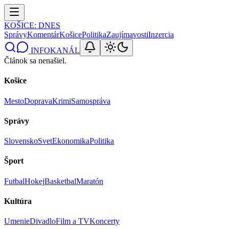
KOŠICE
: DNES
Správy
Komentár
Košice
Politika
Zaujímavosti
Inzercia
INFOKANÁL
Článok sa nenašiel.
Košice
Mesto
Doprava
Krimi
Samospráva
Správy
Slovensko
Svet
Ekonomika
Politika
Šport
Futbal
Hokej
Basketbal
Maratón
Kultúra
Umenie
Divadlo
Film a TV
Koncerty