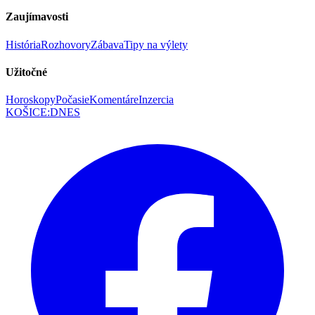
Zaujímavosti
História
Rozhovory
Zábava
Tipy na výlety
Užitočné
Horoskopy
Počasie
Komentáre
Inzercia
KOŠICE
:
DNES