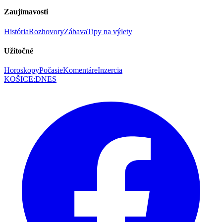
Zaujímavosti
História
Rozhovory
Zábava
Tipy na výlety
Užitočné
Horoskopy
Počasie
Komentáre
Inzercia
KOŠICE
:
DNES