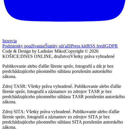
Inzercia
Podmienky používania
|
Štatúty súťaží
|
Press kit
|
RSS feed
|
GDPR
Code & Design by Ladislav Miko
|
Copyright © 2026
KOŠICE:DNES
ONLINE, družstvo
|
Všetky práva vyhradené
Publikovanie alebo ďalšie šírenie správ, fotografií a dát je bez
predchádzajúceho písomného súhlasu porušením autorského
zákona.
Zdroj TASR: Všetky práva vyhradené. Publikovanie alebo ďalšie
šírenie správ, fotografií a záznamov zo zdrojov TASR je bez
predchádzajúceho písomného súhlasu TASR porušením autorského
zákona.
Zdroj SITA: Všetky práva vyhradené. Publikovanie alebo ďalšie
šírenie správ, fotografií a záznamov zo zdrojov SITA je bez
predchádzajúceho písomného súhlasu SITA porušením autorského
zákona.