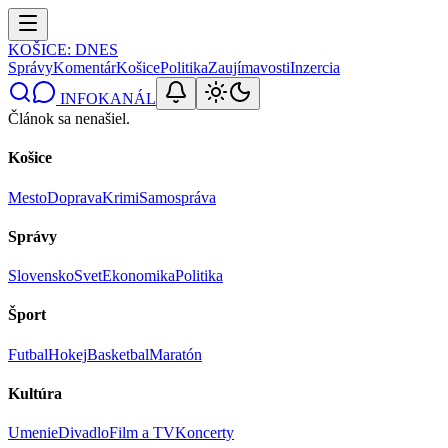
KOŠICE
: DNES
Správy
Komentár
Košice
Politika
Zaujímavosti
Inzercia
INFOKANÁL
Článok sa nenašiel.
Košice
Mesto
Doprava
Krimi
Samospráva
Správy
Slovensko
Svet
Ekonomika
Politika
Šport
Futbal
Hokej
Basketbal
Maratón
Kultúra
Umenie
Divadlo
Film a TV
Koncerty