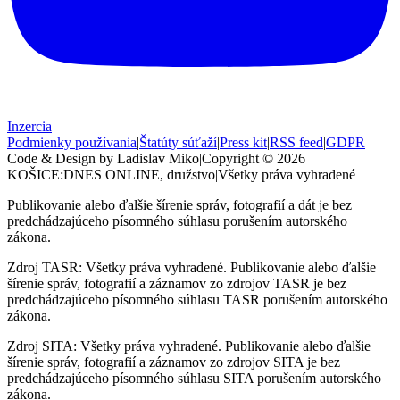
Inzercia
Podmienky používania
|
Štatúty súťaží
|
Press kit
|
RSS feed
|
GDPR
Code & Design by Ladislav Miko
|
Copyright © 2026
KOŠICE:DNES
ONLINE, družstvo
|
Všetky práva vyhradené
Publikovanie alebo ďalšie šírenie správ, fotografií a dát je bez
predchádzajúceho písomného súhlasu porušením autorského
zákona.
Zdroj TASR: Všetky práva vyhradené. Publikovanie alebo ďalšie
šírenie správ, fotografií a záznamov zo zdrojov TASR je bez
predchádzajúceho písomného súhlasu TASR porušením autorského
zákona.
Zdroj SITA: Všetky práva vyhradené. Publikovanie alebo ďalšie
šírenie správ, fotografií a záznamov zo zdrojov SITA je bez
predchádzajúceho písomného súhlasu SITA porušením autorského
zákona.