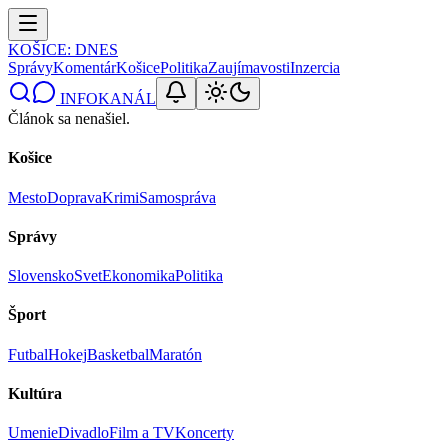
KOŠICE
: DNES
Správy
Komentár
Košice
Politika
Zaujímavosti
Inzercia
INFOKANÁL
Článok sa nenašiel.
Košice
Mesto
Doprava
Krimi
Samospráva
Správy
Slovensko
Svet
Ekonomika
Politika
Šport
Futbal
Hokej
Basketbal
Maratón
Kultúra
Umenie
Divadlo
Film a TV
Koncerty