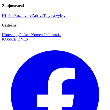
Zaujímavosti
História
Rozhovory
Zábava
Tipy na výlety
Užitočné
Horoskopy
Počasie
Komentáre
Inzercia
KOŠICE
:
DNES